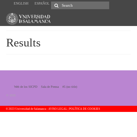
ENGLISH
ESPAÑOL
Search
for:
Results
Web de los SICPD
Sala de Prensa
#5 (no title)
© 2026
© 2023 Universidad de Salamanca -
AVISO LEGAL | POLÍTICA DE COOKIES