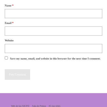
Name
*
Email
*
Website
Save my name, email, and website in this browser for the next time I comment.
Web de los SICPD
Sala de Prensa
#5 (no title)