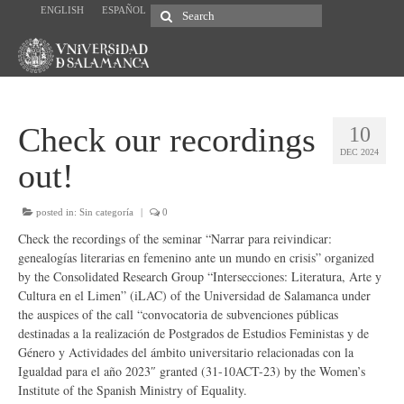
ENGLISH
ESPAÑOL
Search
for:
Check our recordings
10
DEC 2024
out!
posted in:
Sin categoría
|
0
Check the recordings of the seminar “Narrar para reivindicar:
genealogías literarias en femenino ante un mundo en crisis” organized
by the Consolidated Research Group “Intersecciones: Literatura, Arte y
Cultura en el Limen” (iLAC) of the Universidad de Salamanca under
the auspices of the call “
convocatoria de subvenciones públicas
destinadas a la realización de Postgrados de Estudios Feministas y de
Género y Actividades del ámbito universitario relacionadas con la
Igualdad para el año 2023″ granted (
31-10ACT-23
) by the Women’s
Institute of the Spanish Ministry of Equality.