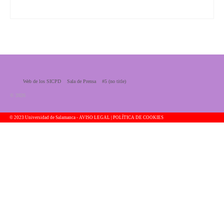
Web de los SICPD
Sala de Prensa
#5 (no title)
© 2026
© 2023 Universidad de Salamanca -
AVISO LEGAL | POLÍTICA DE COOKIES