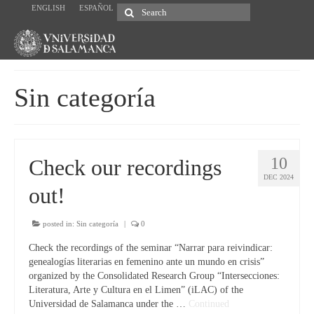
ENGLISH
ESPAÑOL
Search
for:
Sin categoría
10
Check our recordings
DEC 2024
out!
posted in:
Sin categoría
|
0
Check the recordings of the seminar “Narrar para reivindicar:
genealogías literarias en femenino ante un mundo en crisis”
organized by the Consolidated Research Group “Intersecciones:
Literatura, Arte y Cultura en el Limen” (iLAC) of the
Universidad de Salamanca under the …
Continued